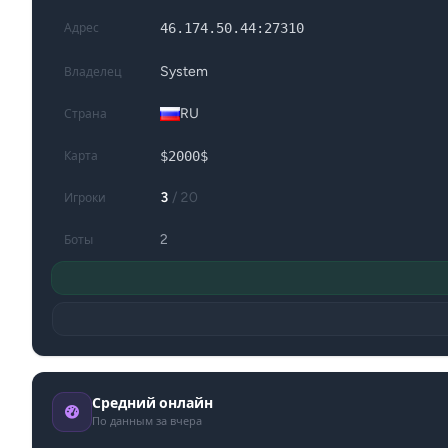
46.174.50.44:27310
Адрес
System
Владелец
RU
Страна
$2000$
Карта
3
/ 20
Игроки
2
Боты
Средний онлайн
По данным за вчера