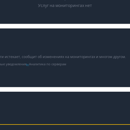
Услуг на мониторингах нет
уги истекает, сообщит об изменениях на мониторингах и многом другом.
ные уведомления
Аналитика по серверам