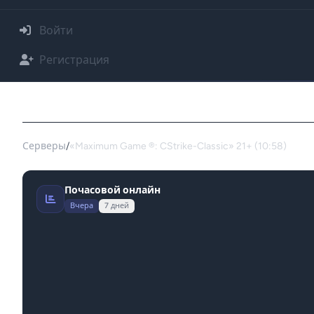
Войти
Регистрация
Сервер: «Maximum Game ®: CStrike-Classic» 
Серверы
/
«Maximum Game ®: CStrike-Classic» 21+ (10:58)
Почасовой онлайн
Вчера
7 дней