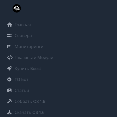
Главная
Сервера
Мониторинги
Плагины и Модули
Купить Boost
TG Бот
Статьи
Собрать CS 1.6
Скачать CS 1.6