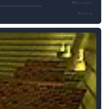
26
фр.
15:16:57
0
фр.
19:48