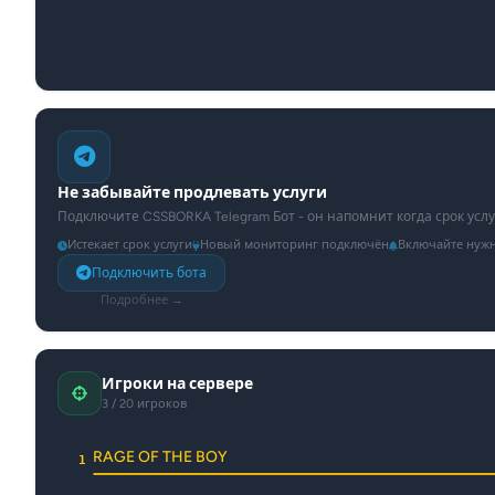
Не забывайте продлевать услуги
Подключите CSSBORKA Telegram Бот - он напомнит когда срок усл
Истекает срок услуги
Новый мониторинг подключён
Включайте нуж
Подключить бота
Подробнее →
Игроки на сервере
3 / 20 игроков
RAGE OF THE BOY
1