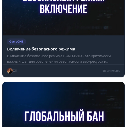
GameCMS
Включение безопасного режима
Включение безопасного режима (Safe Mode) - это критически
важный шаг для обеспечения безопасности веб-ресурса и
защиты панели управления от выполнения вредоносного кода.
Oli
1 мин
0
0