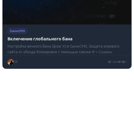
GameCMS
Включение глобального бана
Настройка вечного бана (флаг X) в GameCMS. Защита игрового
сайта от обхода блокировок с помощью связки IP + Cookies.
Oli
1 мин
0
2