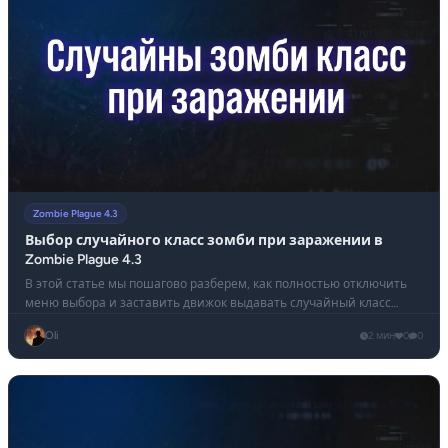
Zombie Plague 4.3
Выбор случайного класс зомби при заражении в
Zombie Plague 4.3
В этой статье мы пошагово разберем, как полностью отключить
меню выбора и заставить движок выдавать случайный класс
зомби автоматически.
Oli
2 мин
0
0