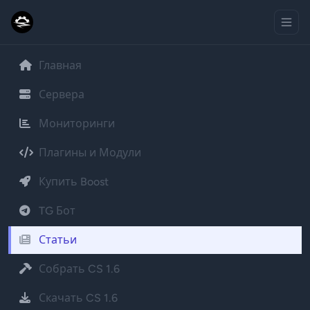
Главная
Сервера
Мониторинги
Плагины и Модули
Купить Boost
TG Бот
Статьи
Собрать CS 1.6
Скачать CS 1.6