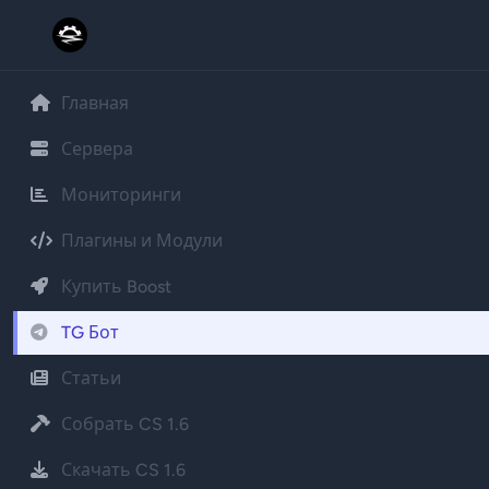
Главная
Сервера
Мониторинги
Плагины и Модули
Купить Boost
TG Бот
Статьи
Собрать CS 1.6
Скачать CS 1.6