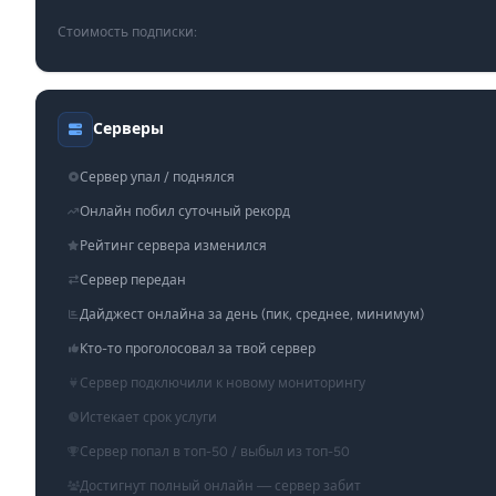
Стоимость подписки:
Серверы
Сервер упал / поднялся
Онлайн побил суточный рекорд
Рейтинг сервера изменился
Сервер передан
Дайджест онлайна за день (пик, среднее, минимум)
Кто-то проголосовал за твой сервер
Сервер подключили к новому мониторингу
Истекает срок услуги
Сервер попал в топ-50 / выбыл из топ-50
Достигнут полный онлайн — сервер забит