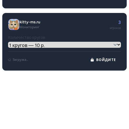
kitty-ms.ru
3
Мониторинг
игроков
Количество кругов
Загрузка...
ВОЙДИТЕ