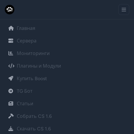
Главная
Сервера
Мониторинги
Плагины и Модули
Купить Boost
TG Бот
Статьи
Собрать CS 1.6
Скачать CS 1.6