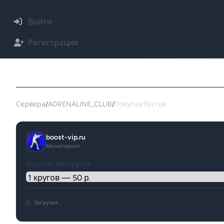
Войти
Регистрация
Покупка буста для сервера ADRENALINE_C
Сервера
/
ADRENALINE_CLUB
/
Покупка бустов
boost-vip.ru
Мониторинг
Количество кругов
Загрузка...