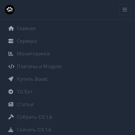
Главная
Сервера
Мониторинги
Плагины и Модули
Купить Boost
TG Бот
Статьи
Собрать CS 1.6
Скачать CS 1.6