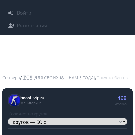
Войти
Регистрация
Покупка буста для сервера |͇̿P͇̿U͇̿B͇̿| ДЛЯ
СВОИХ 18+ |НАМ 3 ГОДА| -
37.230.162.59:27015
Сервера
/
|͇̿P͇̿U͇̿B͇̿| ДЛЯ СВОИХ 18+ |НАМ 3 ГОДА|
/
Покупка бустов
boost-vip.ru
468
Мониторинг
игроков
Количество кругов