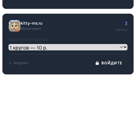
kitty-ms.ru
3
Мониторинг
игроков
Количество кругов
Загрузка...
ВОЙДИТЕ