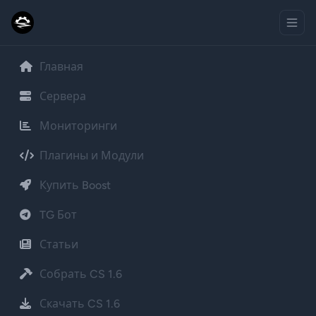
Главная
Сервера
Мониторинги
Плагины и Модули
Купить Boost
TG Бот
Статьи
Собрать CS 1.6
Скачать CS 1.6