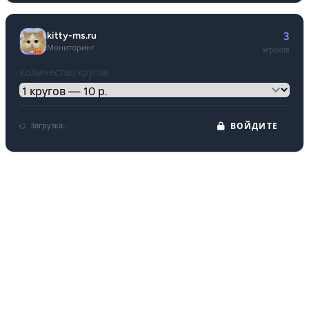
kitty-ms.ru
3
Мониторинг
игроков
Количество кругов
Загрузка...
ВОЙДИТЕ