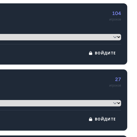
104
игроков
ВОЙДИТЕ
27
игроков
ВОЙДИТЕ