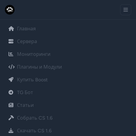
Главная
Сервера
Мониторинги
Плагины и Модули
Купить Boost
TG Бот
Статьи
Собрать CS 1.6
Скачать CS 1.6