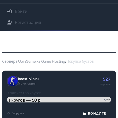
Войти
Регистрация
Покупка буста для сервера JoinGame.kz
Game Hosting - 79.143.20.197:27054
Сервера
/
JoinGame.kz Game Hosting
/
Покупка бустов
boost-vip.ru
527
Мониторинг
игроков
Количество кругов
Загрузка...
ВОЙДИТЕ