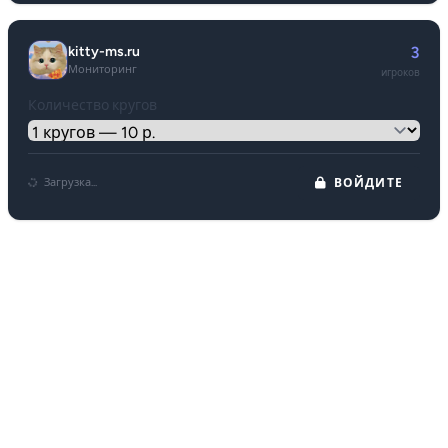
kitty-ms.ru
3
Мониторинг
игроков
Количество кругов
Загрузка...
ВОЙДИТЕ