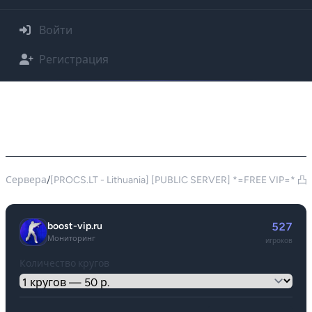
Войти
Регистрация
Покупка буста для сервера [PROCS.LT -
Lithuania] [PUBLIC SERVER] *=FREE VIP=* 凸
(-_-)凸 - 91.225.107.149:27015
Сервера
/
[PROCS.LT - Lithuania] [PUBLIC SERVER] *=FREE VIP=* 凸
boost-vip.ru
527
Мониторинг
игроков
Количество кругов