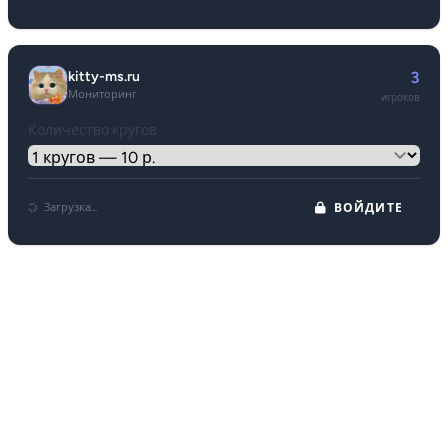
kitty-ms.ru
3
Мониторинг
игроков
Количество кругов
Загрузка...
ВОЙДИТЕ