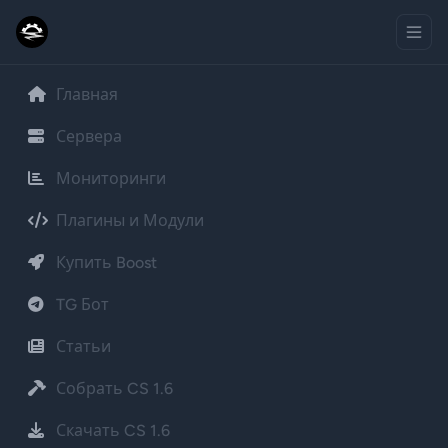
Главная
Сервера
Мониторинги
Плагины и Модули
Купить Boost
TG Бот
Статьи
Собрать CS 1.6
Скачать CS 1.6