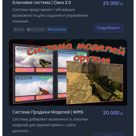
Клановая система | Clans 2.0
25 000
р.
Система представляет гибчайшие
возможности для создания и управления
кланами.
Казна, роли, объекты, прокачка и
Подробнее
1 910
17.05.2025
24.04.2026
улучшения, клановый чат - и это ещё не
всё, смотрите дальше!
Система Продажи Моделей | WMS
20 000
р.
Система добавляет возможность покупки
моделей для оружия прямо с сайта
gamecms.