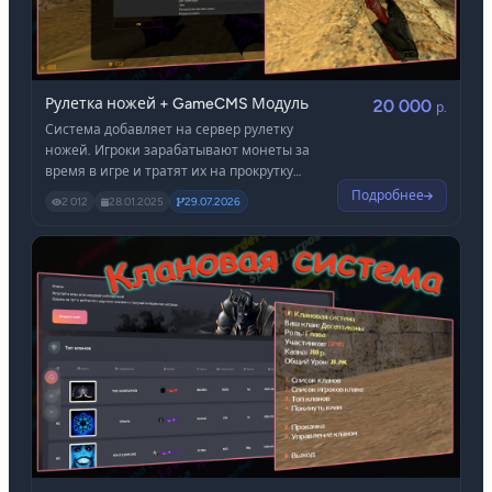
Рулетка ножей + GameCMS Модуль
20 000
р.
Система добавляет на сервер рулетку
ножей. Игроки зарабатывают монеты за
время в игре и тратят их на прокрутку
рулетки с ножами, имеющими разные
Подробнее
2 012
28.01.2025
29.07.2026
способности. Ножи хранятся в инвентаре,
их можно использовать, дарить, продавать
в рулетку или на торговой площадке.
Покупка возможна у других игроков или
через Digital Store (если установлен).
Редактирование и добавление новых
ножей выполняется через Админ-Центр
GameCMS.