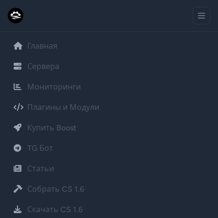
Главная
Сервера
Мониторинги
Плагины и Модули
Купить Boost
TG Бот
Статьи
Собрать CS 1.6
Скачать CS 1.6