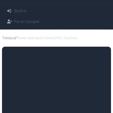
Войти
Регистрация
Товары
/
Рамки аватарок GameCMS | Outlines