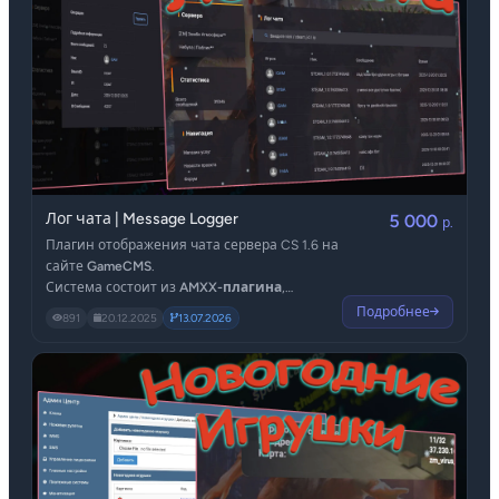
Лог чата | Message Logger
5 000
р.
Плагин отображения чата сервера CS 1.6 на
сайте
GameCMS
.
Система состоит из
AMXX-плагина
,
устанавливаемого на игровой сервер, и
Подробнее
891
20.12.2025
13.07.2026
модуля для GameCMS
, который принимает
и выводит сообщения.