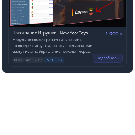
Новогодние Игрушки | New Year Toys
1 000
р.
Модуль позволяет разместить на сайте
новогодние игрушки, которые пользователи
смогут искать. Управление проходит через
удобную панель в админ центре. После
Подробнее
844
23.11.2025
23.11.2025
добавления игрушки вы получаете код для
вставки - разместить её можно в любом
месте сайта. За нахождение всех игрушек
пользователю автоматически начисляется
денежная награда на баланс.