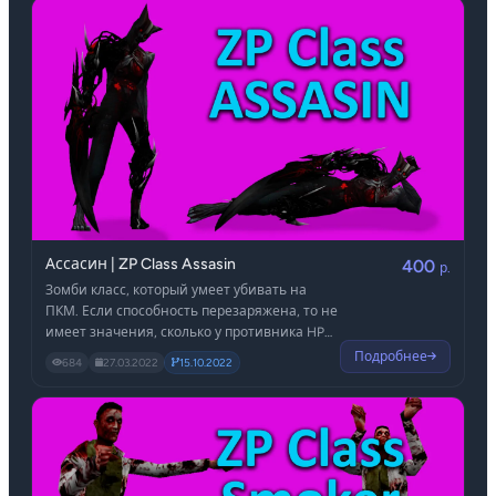
Ассасин | ZP Class Assasin
400
р.
Зомби класс, который умеет убивать на
ПКМ. Если способность перезаряжена, то не
имеет значения, сколько у противника HP
или Брони - мгновенное убийство на ПКМ.
Подробнее
684
27.03.2022
15.10.2022
Есть оформленный в худе таймер
перезарядки способности. Класс отлично
подойдёт для привилегий!