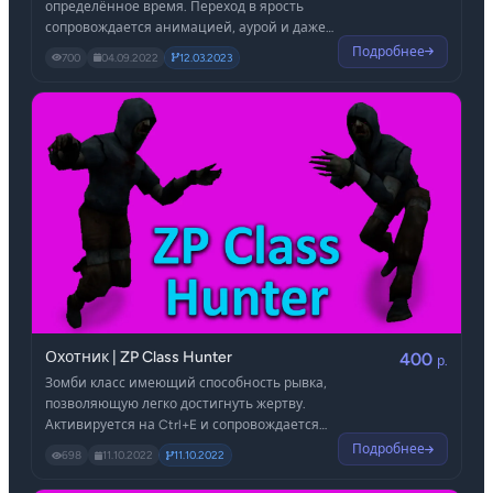
определённое время. Переход в ярость
сопровождается анимацией, аурой и даже
подсветкой экрана определённым цветом. В
Подробнее
700
04.09.2022
12.03.2023
ярости увеличена скорость, урон, а также
невосприимчивость к урону (всё это можно
включить/выключить в .cfg файле).
Охотник | ZP Class Hunter
400
р.
Зомби класс имеющий способность рывка,
позволяющую легко достигнуть жертву.
Активируется на Ctrl+E и сопровождается
звуком. В конфиге много настроек, в том
Подробнее
698
11.10.2022
11.10.2022
числе позволяющие сделать этот зомби
класс под какую-то привилегию.