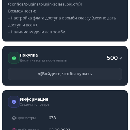
(configs/plugins/plugin-zclass_big.cfg)
!
Возможности:
- Настройка флага доступа к зомби классу (можно дать
доступ и всем).
- Наличие модели лап зомби.
Покупка
500
₽
Доступ навсегда после оплаты
Войдите, чтобы купить
Информация
Сведения о товаре
678
Просмотры