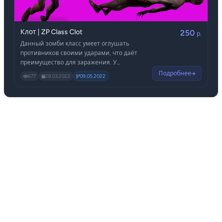
Клот | ZP Class Clot
250
р.
Данный зомби класс умеет оглушать
противников своими ударами, что даёт
преимущество для заражения. У
противника трясётся экран и
Подробнее
677
28.03.2022
09.05.2022
подсвечивается определённым цветом.
Класс подойдёт для обычных игроков!