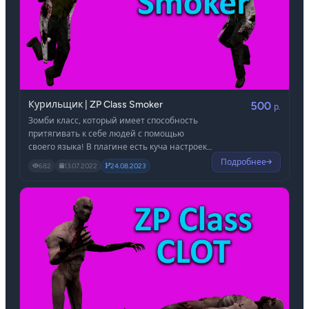
Курильщик | ZP Class Smoker
500
р.
Зомби класс, который имеет способность
притягивать к себе людей с помощью
своего языка! В плагине есть куча настроек
вроде: отпускания языка при попадании
Подробнее
682
13.07.2022
24.08.2023
курильщику в голову, отпускание языка при
получении определённого урона, настройка
позволяющую запретить курильщику
двигаться при использовании способности
и многое другое!