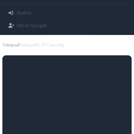
Войти
Регистрация
Товары
/
Большой | ZP Class Big