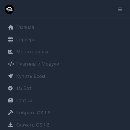
Главная
Сервера
Мониторинги
Плагины и Модули
Купить Boost
TG Бот
Статьи
Собрать CS 1.6
Скачать CS 1.6