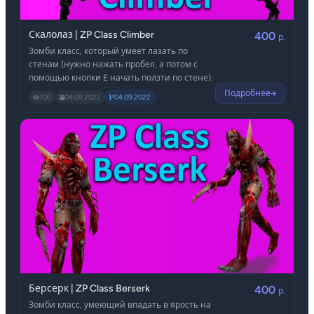
Скалолаз | ZP Class Climber
400
р.
Зомби класс, который умеет лазать по
стенам (нужно нажать пробел, а потом с
помощью кнопки E начать ползти по стене).
Подробнее
700
04.09.2022
04.09.2022
Берсерк | ZP Class Berserk
400
р.
Зомби класс, умеющий впадать в ярость на