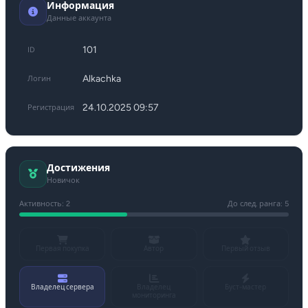
Информация
Данные аккаунта
101
ID
Alkachka
Логин
24.10.2025 09:57
Регистрация
Достижения
Новичок
Активность: 2
До след. ранга: 5
Первая покупка
Автор
Первый отзыв
Владелец сервера
Владелец
Буст-мастер
мониторинга