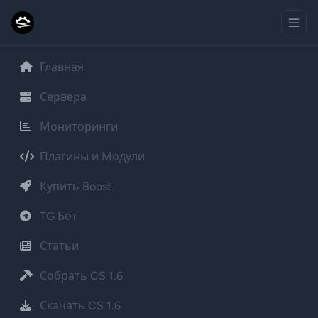
Главная
Сервера
Мониторинги
Плагины и Модули
Купить Boost
TG Бот
Статьи
Собрать CS 1.6
Скачать CS 1.6