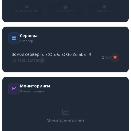
Рекламодатель
Комментатор
Сервер в топ-3
Сервера
1 сервер
Зомби сервер (x_x(O_o)x_x) Go Zombie !!!
1
/30
46.174.52.13:27259
Мониторинги
0 мониторинга
Мониторингов нет