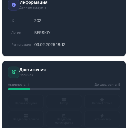
Информация
Данные аккаунта
202
ID
BERSKIY
Логин
03.02.2026 18:12
Регистрация
Достижения
Новичок
Активность: 1
До след. ранга: 5
Первая покупка
Автор
Первый отзыв
Владелец сервера
Владелец
Буст-мастер
мониторинга