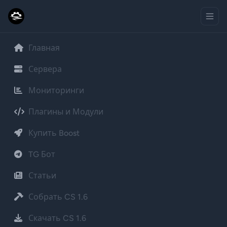
Главная
Сервера
Мониторинги
Плагины и Модули
Купить Boost
TG Бот
Статьи
Собрать CS 1.6
Скачать CS 1.6