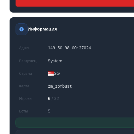
Информация
149.50.98.60:27024
Адрес
System
Владелец
SG
Страна
zm_zombust
Карта
6
/ 32
Игроки
5
Боты