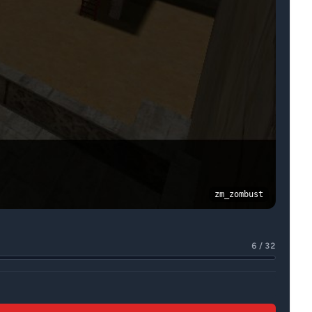
zm_zombust
6 / 32