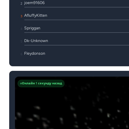
joem91606
2
AfluffyKitten
3
Spriggan
4
Dk-Unknown
5
Fleydonson
6
Онлайн 1 секунду назад