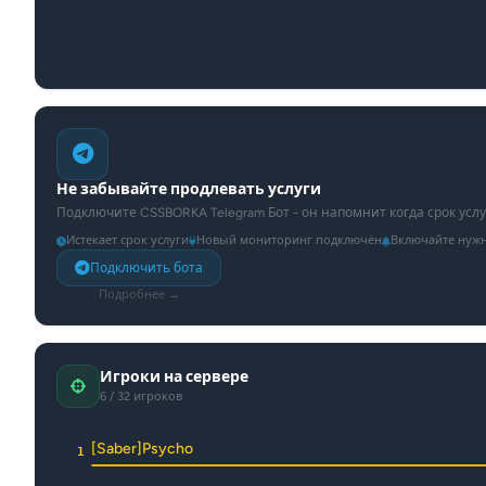
Не забывайте продлевать услуги
Подключите CSSBORKA Telegram Бот - он напомнит когда срок усл
Истекает срок услуги
Новый мониторинг подключён
Включайте нуж
Подключить бота
Подробнее →
Игроки на сервере
6 / 32 игроков
[Saber]Psycho
1