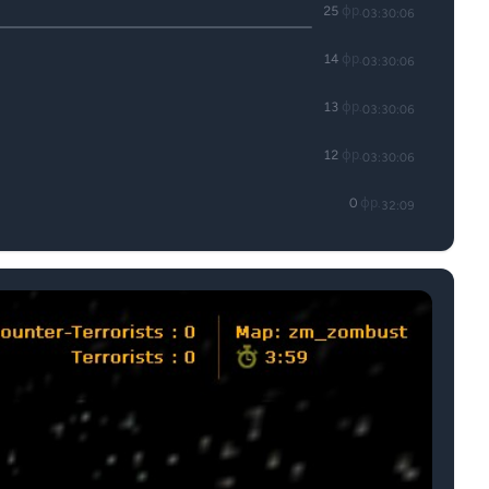
25
фр.
03:30:06
14
фр.
03:30:06
13
фр.
03:30:06
12
фр.
03:30:06
0
фр.
32:09