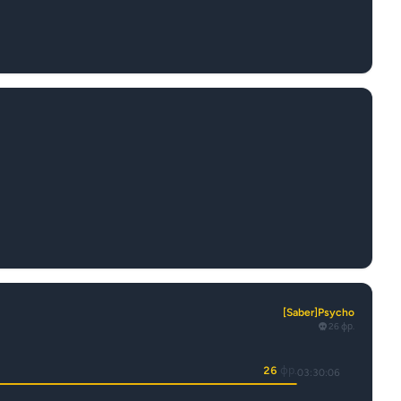
[Saber]Psycho
26 фр.
26
фр.
03:30:06