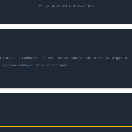
Услуг на мониторингах нет
уги истекает, сообщит об изменениях на мониторингах и многом другом.
ные уведомления
Аналитика по серверам