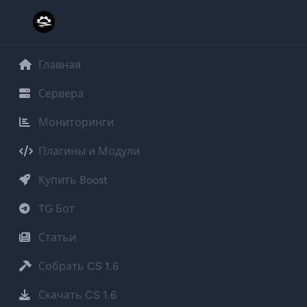
Главная
Сервера
Мониторинги
Плагины и Модули
Купить Boost
TG Бот
Статьи
Собрать CS 1.6
Скачать CS 1.6