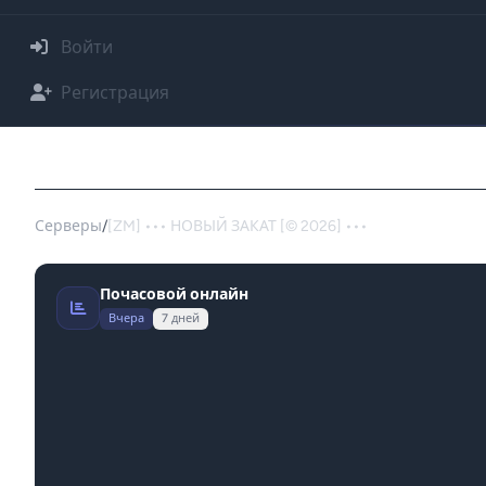
Войти
Регистрация
Сервер: [ZM] ••• НОВЫЙ ЗАКАТ [© 2026] ••
Серверы
/
[ZM] ••• НОВЫЙ ЗАКАТ [© 2026] •••
Почасовой онлайн
Вчера
7 дней